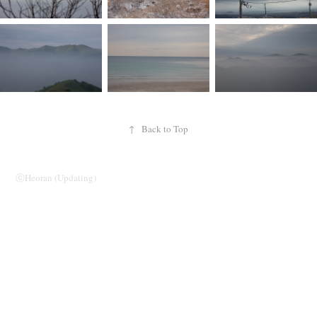
↑
Back to Top
ⓒHeoran (Updating)